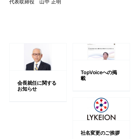
代表取締役 山中 正明
TopVoiceへ
に
の掲載
知
お知らせ
TopVoiceへの掲
載
会長就任に関する
お知らせ
社名変更の
ご挨拶
お知らせ
社名変更のご挨拶