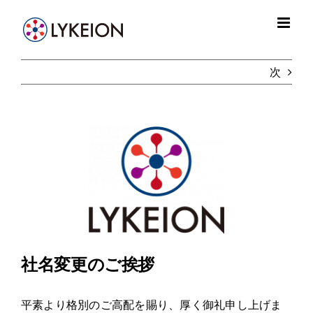
Skip
to
content
次
View
Larger
Image
社名変更のご挨拶
平素より格別のご高配を賜り、厚く御礼申し上げま